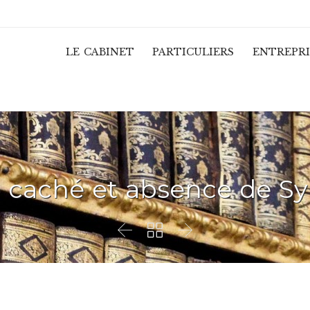
LE CABINET
PARTICULIERS
ENTREPRI
e caché et absence de Sy


