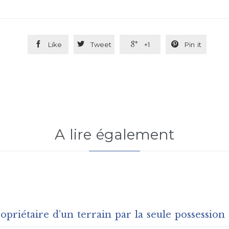




Like
Tweet
+1
Pin it
A lire également
priétaire d’un terrain par la seule possession