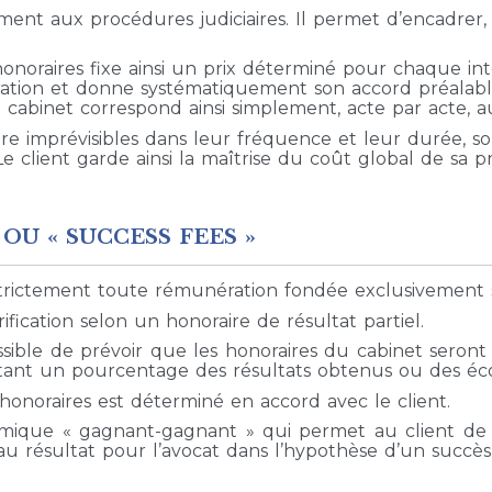
ment aux procédures judiciaires. Il permet d’encadrer,
honoraires fixe ainsi un prix déterminé pour chaque inte
acturation et donne systématiquement son accord préal
abinet correspond ainsi simplement, acte par acte, au 
ure imprévisibles dans leur fréquence et leur durée, 
e client garde ainsi la maîtrise du coût global de sa 
OU « SUCCESS FEES »
strictement toute rémunération fondée exclusivement s
rification selon un honoraire de résultat partiel.
t possible de prévoir que les honoraires du cabinet sero
ant un pourcentage des résultats obtenus ou des éco
honoraires est déterminé en accord avec le client.
ique « gagnant-gagnant » qui permet au client de pa
au résultat pour l’avocat dans l’hypothèse d’un succès