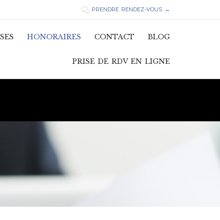
PRENDRE RENDEZ-VOUS →

Skip
SES
HONORAIRES
CONTACT
BLOG
to
content
PRISE DE RDV EN LIGNE