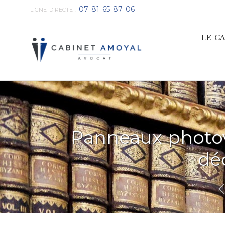
07 81 65 87 06
LIGNE DIRECTE :
LE C
Panneaux photov
dé