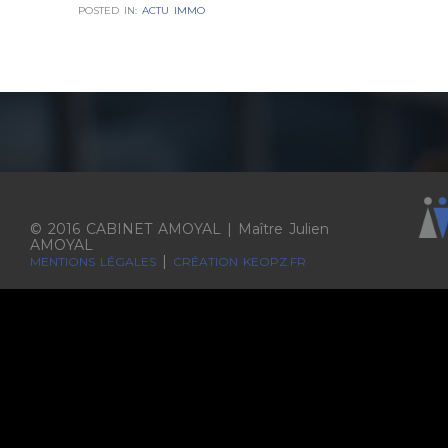
POSTED IN:
ACTU IMMO
© 2016 CABINET AMOYAL | Maître Julien
AMOYAL
|
MENTIONS LÉGALES
CRÉATION KEOPZ.FR