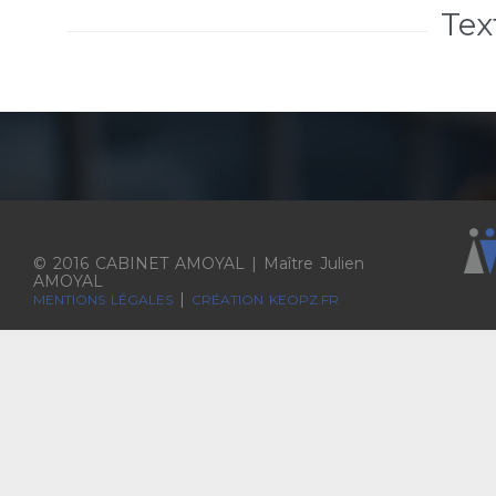
Tex
© 2016 CABINET AMOYAL | Maître Julien
AMOYAL
|
MENTIONS LÉGALES
CRÉATION KEOPZ.FR